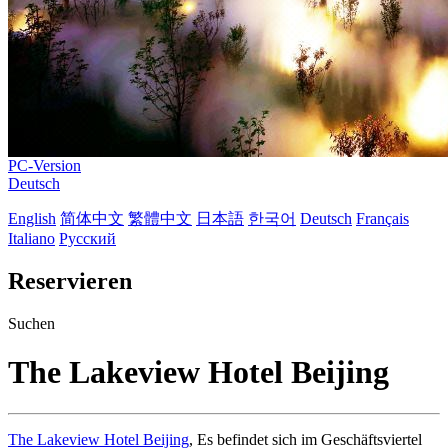
PC-Version
Deutsch
English
简体中文
繁體中文
日本語
한국어
Deutsch
Français
Italiano
Русский
Reservieren
Suchen
The Lakeview Hotel Beijing
The Lakeview Hotel Beijing
, Es befindet sich im Geschäftsviertel