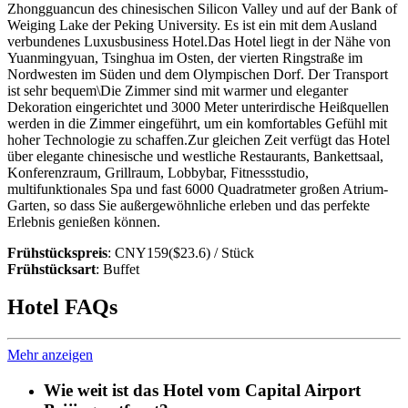
Zhongguancun des chinesischen Silicon Valley und auf der Bank of
Weiging Lake der Peking University. Es ist ein mit dem Ausland
verbundenes Luxusbusiness Hotel.Das Hotel liegt in der Nähe von
Yuanmingyuan, Tsinghua im Osten, der vierten Ringstraße im
Nordwesten im Süden und dem Olympischen Dorf. Der Transport
ist sehr bequem\Die Zimmer sind mit warmer und eleganter
Dekoration eingerichtet und 3000 Meter unterirdische Heißquellen
werden in die Zimmer eingeführt, um ein komfortables Gefühl mit
hoher Technologie zu schaffen.Zur gleichen Zeit verfügt das Hotel
über elegante chinesische und westliche Restaurants, Bankettsaal,
Konferenzraum, Grillraum, Lobbybar, Fitnessstudio,
multifunktionales Spa und fast 6000 Quadratmeter großen Atrium-
Garten, so dass Sie außergewöhnliche erleben und das perfekte
Erlebnis genießen können.
Frühstückspreis
: CNY159($23.6) / Stück
Frühstücksart
: Buffet
Hotel FAQs
Mehr anzeigen
Wie weit ist das Hotel vom Capital Airport